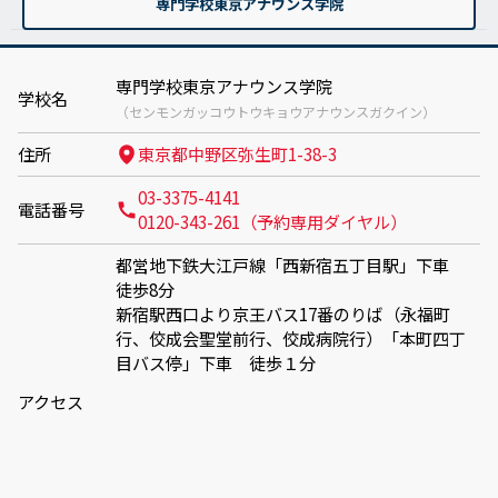
専門学校東京アナウンス学院
専門学校東京アナウンス学院
学校名
（センモンガッコウトウキョウアナウンスガクイン）
住所
東京都中野区弥生町1-38-3
03-3375-4141
電話番号
0120-343-261（予約専用ダイヤル）
都営地下鉄大江戸線「西新宿五丁目駅」下車
徒歩8分
新宿駅西口より京王バス17番のりば（永福町
行、佼成会聖堂前行、佼成病院行）「本町四丁
目バス停」下車 徒歩１分
アクセス